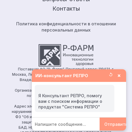
Контакты
Политика конфиденциальности в отношении
персональных данных
Поставщик АО "Р-Фарм". Почтовый адрес: 119421, г.
↺
×
Москва, Ленинский проспект, д.111, корп.1, этаж 5, ком.128.
ИИ-консультант РЕПРО
Владелец сайта: АО «Р-Фарм» 123154, Москва, ул.
Берзарина, д. 19, корп. 1
Организация, уполномоченная принимать претензии от
Я Консультант РЕПРО, помогу
потребителей: ООО «Р-Фарм Косметикс»
вам с поиском информации о
Тел:
+7 (495) 165 10 75
Адрес электронной почты для направления заявления о
нарушении авторских и (или) смежных прав (ч. 2 ст. 10, 149-
ФЗ "Об информации, информационных технологиях и о
защите информации")
reproapotheka@rpharm.ru
Отправить
БАД. НЕ ЯВЛЯЕТСЯ ЛЕКАРСТВЕННЫМ СРЕДСТВОМ.