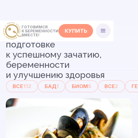
ГОТОВИМСЯ
КУПИТЬ
К БЕРЕМЕННОСТИ
Статьи
о совместной
ВМЕСТЕ!
подготовке
к успешному зачатию,
беременности
и улучшению здоровья
ВСЕ
112
БАД
1
БИОМ
5
ВСЕ
2
Г