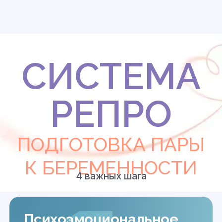
СИСТЕМА
РЕПРО
ПОДГОТОВКА ПАРЫ
К БЕРЕМЕННОСТИ
4 важных шага
Психоэмоциональное