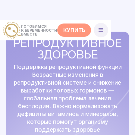
ГОТОВИМСЯ
КУПИТЬ
К БЕРЕМЕННОСТИ
ВМЕСТЕ!
РЕПРОДУКТИВНОЕ
ЗДОРОВЬЕ
Поддержка репродуктивной функции
Возрастные изменения в
репродуктивной системе и снижение
выработки половых гормонов —
глобальная проблема лечения
бесплодия. Важно нормализовать
дефициты витаминов и минералов,
которые помогут организму
поддержать здоровье