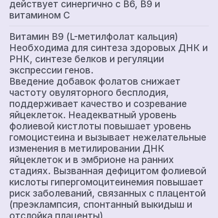
действует синергично с В6, В9 и
витамином С
Витамин В9 (L-метилфолат кальция)
Необходима для синтеза здоровых ДНК и
РНК, синтезе белков и регуляции
экспрессии генов.
Введение добавок фолатов снижает
частоту овуляторного бесплодия,
поддерживает качество и созревание
яйцеклеток. Неадекватный уровень
фолиевой кистлоты повышает уровень
гомоцистеина и вызывает нежелательные
изменения в метилировании ДНК
яйцеклеток и в эмбрионе на ранних
стадиях. Вызванная дефицитом фолиевой
кислоты гипергомоцитеинемия повышает
риск заболеваний, связанных с плацентой
(преэклампсия, спонтанный выкидыш и
отслойка плаценты)