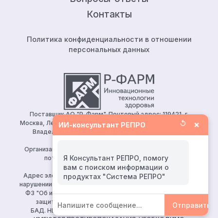
Контакты
Политика конфиденциальности в отношении
персональных данных
Поставщик АО "Р-Фарм". Почтовый адрес: 119421, г.
↺
×
Москва, Ленинский проспект, д.111, корп.1, этаж 5, ком.128.
ИИ-консультант РЕПРО
Владелец сайта: АО «Р-Фарм» 123154, Москва, ул.
Берзарина, д. 19, корп. 1
Организация, уполномоченная принимать претензии от
Я Консультант РЕПРО, помогу
потребителей: ООО «Р-Фарм Косметикс»
вам с поиском информации о
Тел:
+7 (495) 165 10 75
Адрес электронной почты для направления заявления о
нарушении авторских и (или) смежных прав (ч. 2 ст. 10, 149-
ФЗ "Об информации, информационных технологиях и о
защите информации")
reproapotheka@rpharm.ru
Отправить
БАД. НЕ ЯВЛЯЕТСЯ ЛЕКАРСТВЕННЫМ СРЕДСТВОМ.