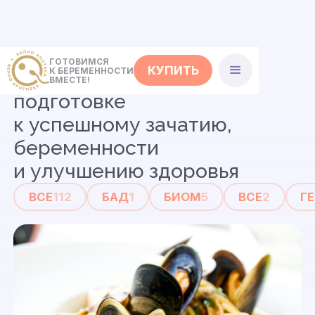
ГОТОВИМСЯ
КУПИТЬ
К БЕРЕМЕННОСТИ
Статьи
о совместной
ВМЕСТЕ!
подготовке
к успешному зачатию,
беременности
и улучшению здоровья
ВСЕ
112
БАД
1
БИОМ
5
ВСЕ
2
Г