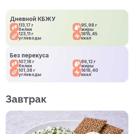
Дневной КБЖУ
113,17 г
95,98 г
белки
жиры
123,11 г
1815,45
углеводы
ккал
Без перекуса
107,18 г
86,12 г
белки
жиры
101,38 г
1616,40
углеводы
ккал
Завтрак