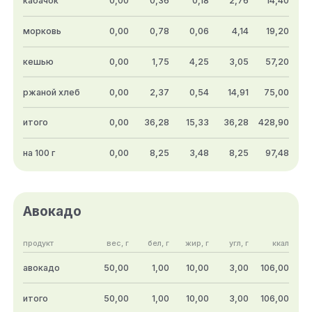
кабачок
0,00
0,36
0,18
2,76
14,40
морковь
0,00
0,78
0,06
4,14
19,20
кешью
0,00
1,75
4,25
3,05
57,20
ржаной хлеб
0,00
2,37
0,54
14,91
75,00
итого
0,00
36,28
15,33
36,28
428,90
на 100 г
0,00
8,25
3,48
8,25
97,48
Авокадо
продукт
вес, г
бел, г
жир, г
угл, г
ккал
авокадо
50,00
1,00
10,00
3,00
106,00
итого
50,00
1,00
10,00
3,00
106,00