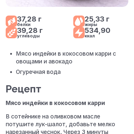
37,28 г
25,33 г
белки
жиры
39,28 г
534,90
углеводы
ккал
Мясо индейки в кокосовом карри с
овощами и авокадо
Огуречная вода
Рецепт
Мясо индейки в кокосовом карри
В сотейнике на оливковом масле
потушите лук-шалот, добавьте мелко
нарезанный чеснок. Через 3 минуты