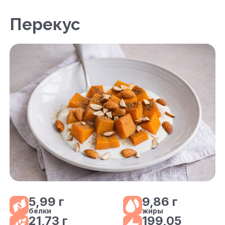
Перекус
5,99 г
9,86 г
белки
жиры
21,73 г
199,05