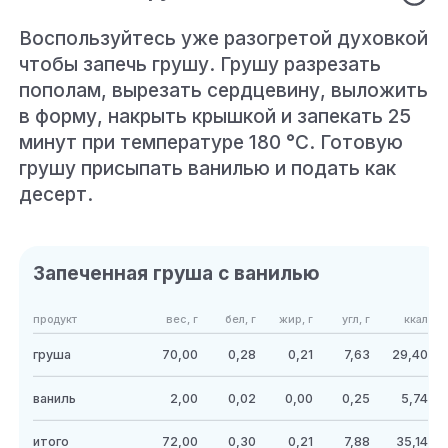
Воспользуйтесь уже разогретой духовкой,
чтобы запечь грушу. Грушу разрезать
пополам, вырезать сердцевину, выложить
в форму, накрыть крышкой и запекать 25
минут при температуре 180 °C. Готовую
грушу присыпать ванилью и подать как
десерт.
Запеченная груша с ванилью
продукт
вес, г
бел, г
жир, г
угл, г
ккал
груша
70,00
0,28
0,21
7,63
29,40
ваниль
2,00
0,02
0,00
0,25
5,74
итого
72,00
0,30
0,21
7,88
35,14