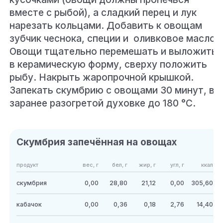
вместе с рыбой), а сладкий перец и лук
нарезать кольцами. Добавить к овощам
зубчик чеснока, специи и оливковое масло.
Овощи тщательно перемешать и выложить
в керамическую форму, сверху положить
рыбу. Накрыть жаропрочной крышкой.
Запекать скумбрию с овощами 30 минут, в
заранее разогретой духовке до 180 °C.
Скумбрия запечённая на овощах
продукт
вес, г
бел, г
жир, г
угл, г
ккал
скумбрия
0,00
28,80
21,12
0,00
305,60
кабачок
0,00
0,36
0,18
2,76
14,40