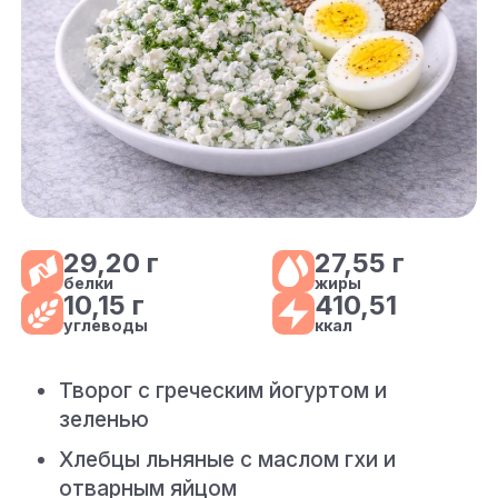
29,20 г
27,55 г
белки
жиры
10,15 г
410,51
углеводы
ккал
Творог с греческим йогуртом и
зеленью
Хлебцы льняные с маслом гхи и
отварным яйцом