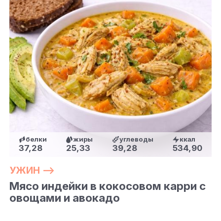
белки
жиры
углеводы
ккал
37,28
25,33
39,28
534,90
УЖИН —>
Мясо индейки в кокосовом карри с
овощами и авокадо