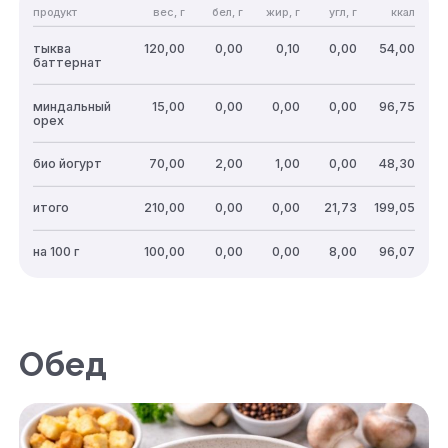
продукт
вес, г
бел, г
жир, г
угл, г
ккал
тыква
120,00
0,00
0,10
0,00
54,00
баттернат
миндальный
15,00
0,00
0,00
0,00
96,75
орех
био йогурт
70,00
2,00
1,00
0,00
48,30
итого
210,00
0,00
0,00
21,73
199,05
на 100 г
100,00
0,00
0,00
8,00
96,07
Обед