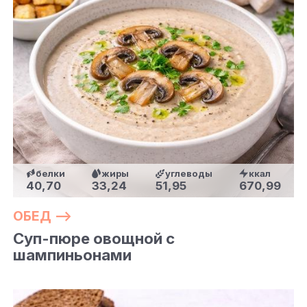
белки
жиры
углеводы
ккал
40,70
33,24
51,95
670,99
ОБЕД —>
Суп-пюре овощной с
шампиньонами