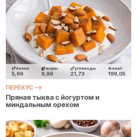
белки
жиры
углеводы
ккал
5,99
9,86
21,73
199,05
ПЕРЕКУС —>
Пряная тыква с йогуртом и
миндальным орехом