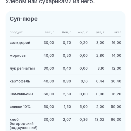
хлебом или сухариками из него.
Суп-пюре
продукт
вес, г
бел, г
жир, г
угл, г
ккал
сельдерей
30,00
0,70
0,20
3,00
16,00
морковь
40,00
0,50
0,00
2,80
14,00
лук репчатый
30,00
0,40
0,00
3,10
12,30
картофель
40,00
0,80
0,16
6,44
30,40
шампиньоны
60,00
2,58
0,60
0,06
16,20
сливки 10%
50,00
1,50
5,00
2,00
59,00
хлеб
30,00
2,07
0,36
13,02
66,30
богородский
(подсушенный)