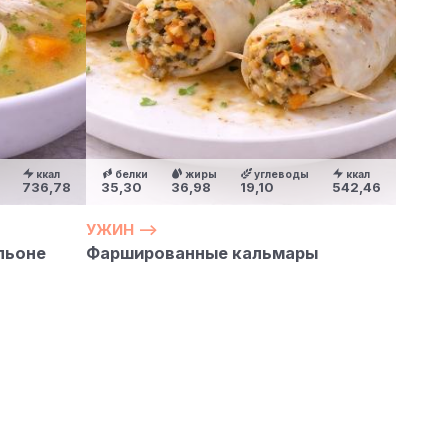
ккал
белки
жиры
углеводы
ккал
736,78
35,30
36,98
19,10
542,46
УЖИН —>
льоне
Фаршированные кальмары