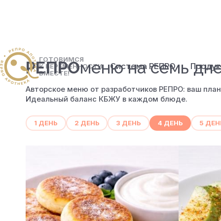
ГОТОВИМСЯ
РЕПРО
меню
на семь дн
Система РЕПРО
Проду
К БЕРЕМЕННОСТИ
ВМЕСТЕ!
Авторское меню от разработчиков РЕПРО: ваш план
Идеальный баланс КБЖУ в каждом блюде.
1 ДЕНЬ
2 ДЕНЬ
3 ДЕНЬ
4 ДЕНЬ
5 ДЕН