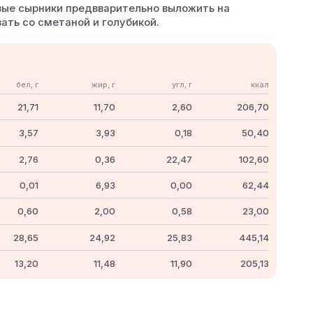
овые сырники предвварительно выложить на
ать со сметаной и голубикой.
бел, г
жир, г
угл, г
ккал
21,71
11,70
2,60
206,70
3,57
3,93
0,18
50,40
2,76
0,36
22,47
102,60
0,01
6,93
0,00
62,44
0,60
2,00
0,58
23,00
28,65
24,92
25,83
445,14
13,20
11,48
11,90
205,13