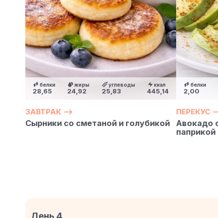
белки
жиры
углеводы
ккал
белки
28,65
24,92
25,83
445,14
2,00
ЗАВТРАК —>
ПЕРЕКУС —
Сырники со сметаной и голубикой
Авокадо с
паприкой
День 4