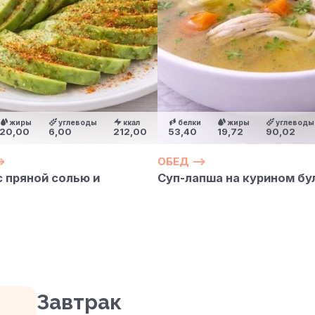
жиры
углеводы
ккал
белки
жиры
углеводы
20,00
6,00
212,00
53,40
19,72
90,02
>
ОБЕД —>
 пряной солью и
Суп-лапша на курином бу
Завтрак