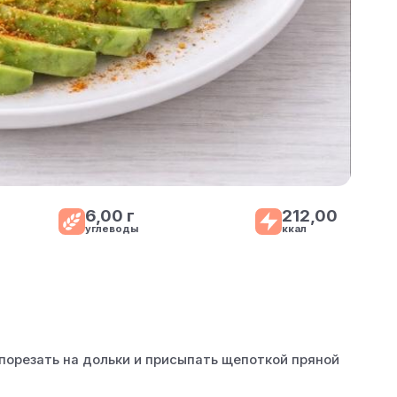
6,00 г
212,00
углеводы
ккал
 порезать на дольки и присыпать щепоткой пряной