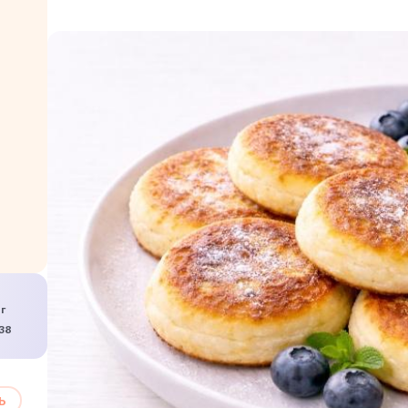
 г
ы
38
Ь