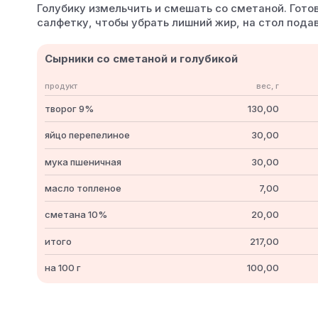
Голубику измельчить и смешать со сметаной. Гот
салфетку, чтобы убрать лишний жир, на стол подав
Сырники со сметаной и голубикой
продукт
вес, г
творог 9%
130,00
яйцо перепелиное
30,00
мука пшеничная
30,00
масло топленое
7,00
сметана 10%
20,00
итого
217,00
на 100 г
100,00