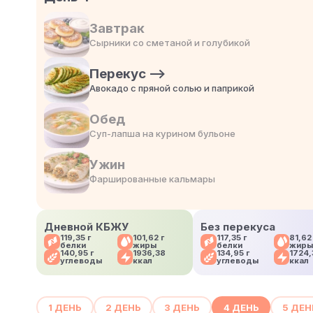
Завтрак
Сырники со сметаной и голубикой
Перекус
Авокадо с пряной солью и паприкой
Обед
Суп-лапша на курином бульоне
Ужин
Фаршированные кальмары
Дневной КБЖУ
Без перекуса
119,35 г
101,62 г
117,35 г
81,62
белки
жиры
белки
жир
140,95 г
1936,38
134,95 г
1724,
углеводы
ккал
углеводы
ккал
1 ДЕНЬ
2 ДЕНЬ
3 ДЕНЬ
4 ДЕНЬ
5 ДЕН