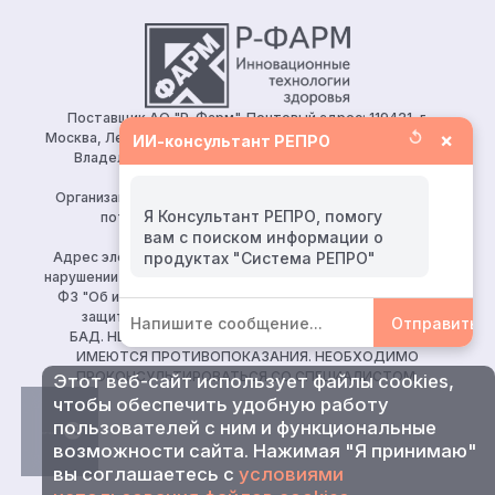
Поставщик АО "Р-Фарм". Почтовый адрес: 119421, г.
↺
×
Москва, Ленинский проспект, д.111, корп.1, этаж 5, ком.128.
ИИ-консультант РЕПРО
Владелец сайта: АО «Р-Фарм» 123154, Москва, ул.
Берзарина, д. 19, корп. 1
Организация, уполномоченная принимать претензии от
Я Консультант РЕПРО, помогу
потребителей: ООО «Р-Фарм Косметикс»
вам с поиском информации о
Тел:
+7 (495) 165 10 75
Адрес электронной почты для направления заявления о
нарушении авторских и (или) смежных прав (ч. 2 ст. 10, 149-
ФЗ "Об информации, информационных технологиях и о
защите информации")
reproapotheka@rpharm.ru
Отправить
БАД. НЕ ЯВЛЯЕТСЯ ЛЕКАРСТВЕННЫМ СРЕДСТВОМ.
ИМЕЮТСЯ ПРОТИВОПОКАЗАНИЯ. НЕОБХОДИМО
ПРОКОНСУЛЬТИРОВАТЬСЯ СО СПЕЦИАЛИСТОМ.
Этот веб-сайт использует файлы cookies,
чтобы обеспечить удобную работу
пользователей с ним и функциональные
возможности сайта. Нажимая "Я принимаю"
вы соглашаетесь с
условиями