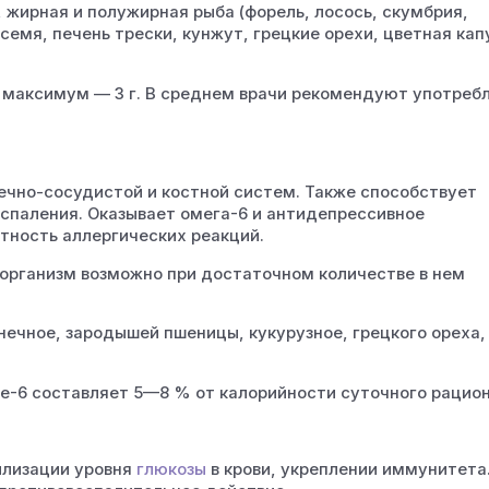
, жирная и полужирная рыба (форель, лосось, скумбрия,
 семя, печень трески, кунжут, грецкие орехи, цветная кап
и, максимум — 3 г. В среднем врачи рекомендуют употреб
ечно-сосудистой и костной систем. Также способствует
спаления. Оказывает омега-6 и антидепрессивное
тность аллергических реакций.
 организм возможно при достаточном количестве в нем
ечное, зародышей пшеницы, кукурузное, грецкого ореха,
е-6 составляет 5—8 % от калорийности суточного рацион
илизации уровня
глюкозы
в крови, укреплении иммунитета