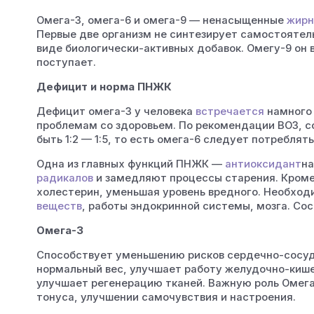
Омега-3, омега-6 и омега-9 — ненасыщенные
жирн
Первые две организм не синтезирует самостоятель
виде биологически-активных добавок. Омегу-9 он в
поступает.
Дефицит и норма ПНЖК
Дефицит омега-3 у человека
встречается
намного 
проблемам со здоровьем. По рекомендации ВОЗ, 
быть 1:2 — 1:5, то есть омега-6 следует потреблять
Одна из главных функций ПНЖК —
антиоксидант
на
радикалов
и замедляют процессы старения. Кроме
холестерин, уменьшая уровень вредного. Необход
веществ
, работы эндокринной системы, мозга. Со
Омега-3
Способствует уменьшению рисков сердечно-сосуд
нормальный вес, улучшает работу желудочно-кишеч
улучшает регенерацию тканей. Важную роль Омега
тонуса, улучшении самочувствия и настроения.