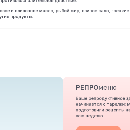
 противовоспалительное действие.
вое и сливочное масло, рыбий жир, свиное сало, грецкие
ругие продукты.
РЕПРО
меню
Ваше репродуктивное з
начинается с тарелки: 
подготовили рецепты н
всю неделю