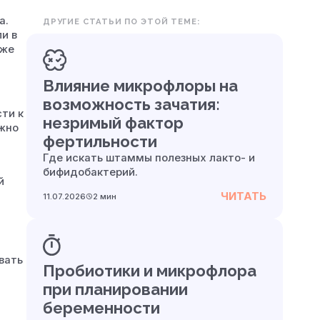
а.
ДРУГИЕ СТАТЬИ ПО ЭТОЙ ТЕМЕ:
и в
оже
Влияние микрофлоры на
возможность зачатия:
ти к
незримый фактор
лжно
фертильности
Где искать штаммы полезных лакто- и
х
бифидобактерий.
й
ЧИТАТЬ
11.07.2026
2 мин
вать
Пробиотики и микрофлора
при планировании
беременности