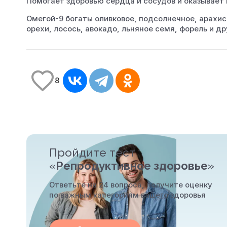
Помогает здоровью сердца и сосудов и оказывает
Омегой-9 богаты оливковое, подсолнечное, арахисо
орехи, лосось, авокадо, льняное семя, форель и д
8
Пройдите тест
«
Репродуктивное здоровье
»
Ответьте на 24 вопроса, получите оценку
по важным категориям вашего здоровья