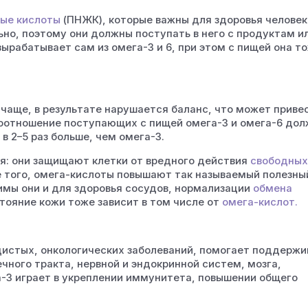
ые кислоты
(ПНЖК), которые важны для здоровья человек
но, поэтому они должны поступать в него с продуктам ил
ырабатывает сам из омега-3 и 6, при этом с пищей она т
чаще, в результате нарушается баланс, что может привес
соотношение поступающих с пищей омега-3 и омега-6 до
 в 2–5 раз больше, чем омега-3.
я: они защищают клетки от вредного действия
свободны
 того, омега-кислоты повышают так называемый полезны
имы они и для здоровья сосудов, нормализации
обмена
стояние кожи тоже зависит в том числе от
омега-кислот.
истых, онкологических заболеваний, помогает поддержи
ного тракта, нервной и эндокринной систем, мозга,
-3 играет в укреплении иммунитета, повышении общего