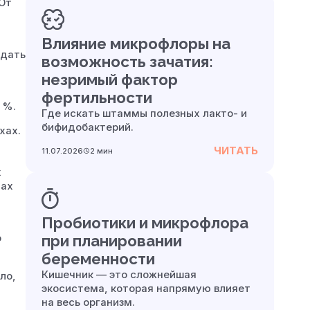
 От
Влияние микрофлоры на
юдать
возможность зачатия:
незримый фактор
фертильности
 %.
Где искать штаммы полезных лакто- и
бифидобактерий.
хах.
ЧИТАТЬ
11.07.2026
2 мин
х
лах
Пробиотики и микрофлора
о
при планировании
беременности
Кишечник — это сложнейшая
ло,
экосистема, которая напрямую влияет
на весь организм.