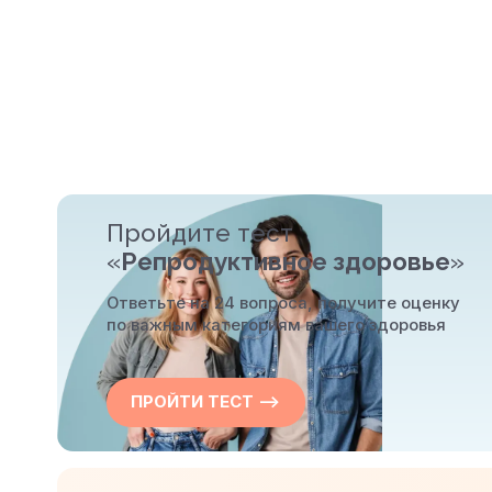
Пройдите тест
«
Репродуктивное здоровье
»
Ответьте на 24 вопроса, получите оценку
по важным категориям вашего здоровья
ПРОЙТИ ТЕСТ —>