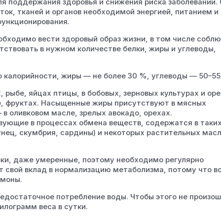
я поддержания здоровья и снижения риска заболеваний.
ток, тканей и органов необходимой энергией, питанием и
функционирования.
обходимо вести здоровый образ жизни, в том числе собл
утствовать в нужном количестве белки, жиры и углеводы,
по калорийности, жиры — не более 30 %, углеводы — 50–55
рыбе, яйцах птицы, в бобовых, зерновых культурах и оре
ле, фруктах. Насыщенные жиры присутствуют в мясных
в оливковом масле, зрелых авокадо, орехах.
ующие в процессах обмена веществ, содержатся в таки
тунец, скумбрия, сардины) и некоторых растительных мас
зки, даже умеренные, поэтому необходимо регулярно
т свой вклад в нормализацию метаболизма, потому что в
рмоны.
едостаточное потребление воды. Чтобы этого не произош
илограмм веса в сутки.