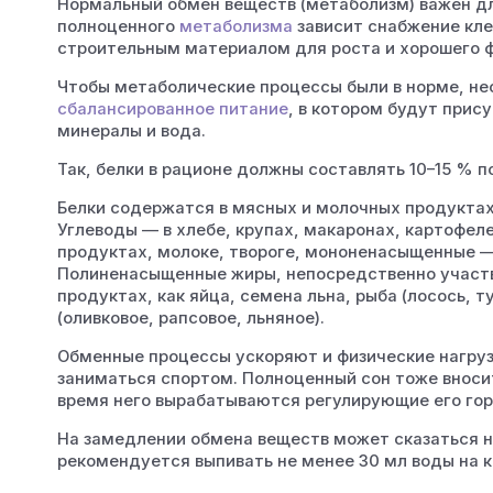
Нормальный обмен веществ (метаболизм) важен дл
полноценного
метаболизма
зависит снабжение кле
строительным материалом для роста и хорошего 
Чтобы метаболические процессы были в норме, не
сбалансированное питание
, в котором будут прис
минералы и вода.
Так, белки в рационе должны составлять 10–15 % 
Белки содержатся в мясных и молочных продуктах, 
Углеводы — в хлебе, крупах, макаронах, картофе
продуктах, молоке, твороге, мононенасыщенные — 
Полиненасыщенные жиры, непосредственно участв
продуктах, как яйца, семена льна, рыба (лосось, 
(оливковое, рапсовое, льняное).
Обменные процессы ускоряют и физические нагру
заниматься спортом. Полноценный сон тоже вноси
время него вырабатываются регулирующие его го
На замедлении обмена веществ может сказаться н
рекомендуется выпивать не менее 30 мл воды на к