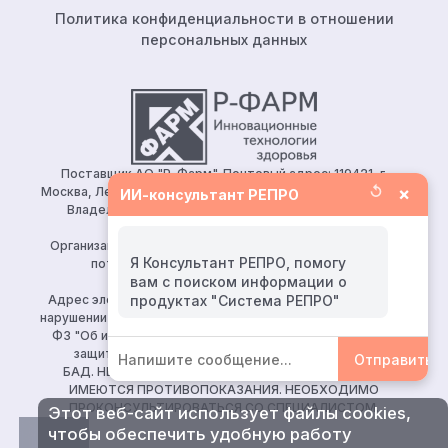
Политика конфиденциальности в отношении
персональных данных
Поставщик АО "Р-Фарм". Почтовый адрес: 119421, г.
↺
×
Москва, Ленинский проспект, д.111, корп.1, этаж 5, ком.128.
ИИ-консультант РЕПРО
Владелец сайта: АО «Р-Фарм» 123154, Москва, ул.
Берзарина, д. 19, корп. 1
Организация, уполномоченная принимать претензии от
Я Консультант РЕПРО, помогу
потребителей: ООО «Р-Фарм Косметикс»
вам с поиском информации о
Тел:
+7 (495) 165 10 75
Адрес электронной почты для направления заявления о
нарушении авторских и (или) смежных прав (ч. 2 ст. 10, 149-
ФЗ "Об информации, информационных технологиях и о
защите информации")
reproapotheka@rpharm.ru
Отправить
БАД. НЕ ЯВЛЯЕТСЯ ЛЕКАРСТВЕННЫМ СРЕДСТВОМ.
ИМЕЮТСЯ ПРОТИВОПОКАЗАНИЯ. НЕОБХОДИМО
ПРОКОНСУЛЬТИРОВАТЬСЯ СО СПЕЦИАЛИСТОМ.
Этот веб-сайт использует файлы cookies,
чтобы обеспечить удобную работу