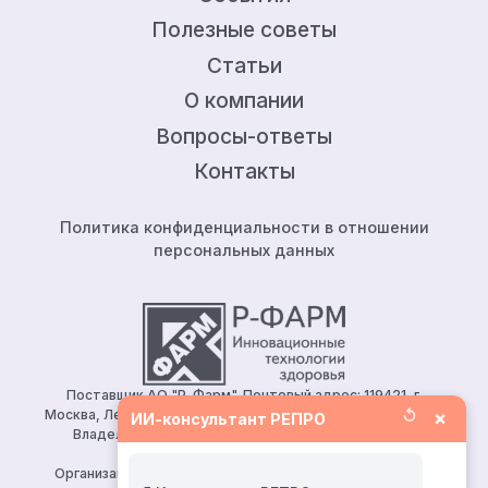
Полезные советы
Статьи
О компании
Вопросы-ответы
Контакты
Политика конфиденциальности в отношении
персональных данных
Поставщик АО "Р-Фарм". Почтовый адрес: 119421, г.
↺
×
Москва, Ленинский проспект, д.111, корп.1, этаж 5, ком.128.
ИИ-консультант РЕПРО
Владелец сайта: АО «Р-Фарм» 123154, Москва, ул.
Берзарина, д. 19, корп. 1
Организация, уполномоченная принимать претензии от