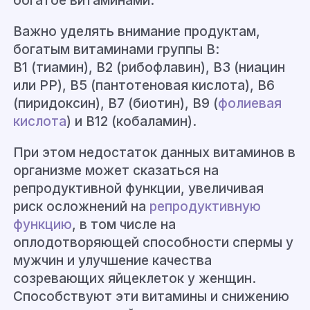
богатое витаминами.
В
ажно уделять внимание
продуктам,
богатым витаминами группы В:
B1 (тиамин), B2 (рибофлавин), B3 (ниацин
или РР), B5 (пантотеновая кислота), B6
(пиридоксин), B7 (биотин), B9 (
фолиевая
кислота
) и B12 (кобаламин).
При этом
недостаток данных витаминов в
организме может сказатьс
я на
репродуктивной функции, увеличивая
риск
осложнений
на
репродуктивную
функцию
, в том числе на
оплодотворяющей способности спермы у
мужчин и улучшение качества
созревающих яйцеклеток у женщин.
Способствуют эти витамины и снижению