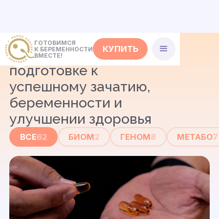
ГОТОВИМСЯ
КУПИТЬ
К БЕРЕМЕННОСТИ
Советы
о совместной
ВМЕСТЕ!
подготовке к
успешному зачатию,
беременности и
улучшении здоровья
ВСЕ
62
БИОМ
2
ГЕНОМ
8
МЕТАБО
7