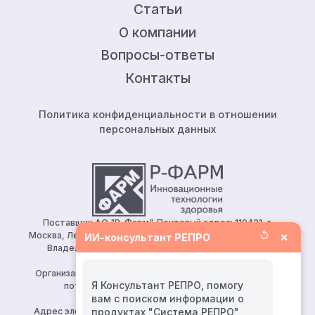
Статьи
О компании
Вопросы-ответы
Контакты
Политика конфиденциальности в отношении
персональных данных
Поставщик АО "Р-Фарм". Почтовый адрес: 119421, г.
↺
×
Москва, Ленинский проспект, д.111, корп.1, этаж 5, ком.128.
ИИ-консультант РЕПРО
Владелец сайта: АО «Р-Фарм» 123154, Москва, ул.
Берзарина, д. 19, корп. 1
Организация, уполномоченная принимать претензии от
Я Консультант РЕПРО, помогу
потребителей: ООО «Р-Фарм Косметикс»
вам с поиском информации о
Тел:
+7 (495) 165 10 75
Адрес электронной почты для направления заявления о