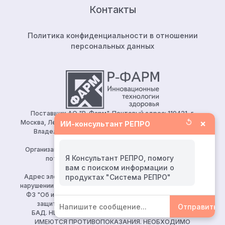
Контакты
Политика конфиденциальности в отношении
персональных данных
Поставщик АО "Р-Фарм". Почтовый адрес: 119421, г.
↺
×
Москва, Ленинский проспект, д.111, корп.1, этаж 5, ком.128.
ИИ-консультант РЕПРО
Владелец сайта: АО «Р-Фарм» 123154, Москва, ул.
Берзарина, д. 19, корп. 1
Организация, уполномоченная принимать претензии от
Я Консультант РЕПРО, помогу
потребителей: ООО «Р-Фарм Косметикс»
вам с поиском информации о
Тел:
+7 (495) 165 10 75
Адрес электронной почты для направления заявления о
нарушении авторских и (или) смежных прав (ч. 2 ст. 10, 149-
ФЗ "Об информации, информационных технологиях и о
защите информации")
reproapotheka@rpharm.ru
Отправить
БАД. НЕ ЯВЛЯЕТСЯ ЛЕКАРСТВЕННЫМ СРЕДСТВОМ.
ИМЕЮТСЯ ПРОТИВОПОКАЗАНИЯ. НЕОБХОДИМО