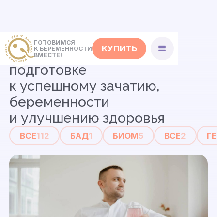
ГОТОВИМСЯ
КУПИТЬ
К БЕРЕМЕННОСТИ
Статьи
о совместной
ВМЕСТЕ!
подготовке
к успешному зачатию,
беременности
и улучшению здоровья
ВСЕ
112
БАД
1
БИОМ
5
ВСЕ
2
Г