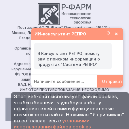
Поставщик АО "Р-Фарм". Почтовый адрес: 119421, г.
↺
×
Москва, Ленинский проспект, д.111, корп.1, этаж 5, ком.128.
ИИ-консультант РЕПРО
Владелец сайта: АО «Р-Фарм» 123154, Москва, ул.
Берзарина, д. 19, корп. 1
Организация, уполномоченная принимать претензии от
Я Консультант РЕПРО, помогу
потребителей: ООО «Р-Фарм Косметикс»
вам с поиском информации о
Тел:
+7 (495) 165 10 75
Адрес электронной почты для направления заявления о
нарушении авторских и (или) смежных прав (ч. 2 ст. 10, 149-
ФЗ "Об информации, информационных технологиях и о
защите информации")
reproapotheka@rpharm.ru
Отправить
БАД. НЕ ЯВЛЯЕТСЯ ЛЕКАРСТВЕННЫМ СРЕДСТВОМ.
ИМЕЮТСЯ ПРОТИВОПОКАЗАНИЯ. НЕОБХОДИМО
ПРОКОНСУЛЬТИРОВАТЬСЯ СО СПЕЦИАЛИСТОМ.
Этот веб-сайт использует файлы cookies,
чтобы обеспечить удобную работу
пользователей с ним и функциональные
возможности сайта. Нажимая "Я принимаю"
вы соглашаетесь с
условиями
использования файлов cookies