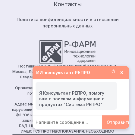
Контакты
Политика конфиденциальности в отношении
персональных данных
Поставщик АО "Р-Фарм". Почтовый адрес: 119421, г.
↺
×
Москва, Ленинский проспект, д.111, корп.1, этаж 5, ком.128.
ИИ-консультант РЕПРО
Владелец сайта: АО «Р-Фарм» 123154, Москва, ул.
Берзарина, д. 19, корп. 1
Организация, уполномоченная принимать претензии от
Я Консультант РЕПРО, помогу
потребителей: ООО «Р-Фарм Косметикс»
вам с поиском информации о
Тел:
+7 (495) 165 10 75
Адрес электронной почты для направления заявления о
нарушении авторских и (или) смежных прав (ч. 2 ст. 10, 149-
ФЗ "Об информации, информационных технологиях и о
защите информации")
reproapotheka@rpharm.ru
Отправить
БАД. НЕ ЯВЛЯЕТСЯ ЛЕКАРСТВЕННЫМ СРЕДСТВОМ.
ИМЕЮТСЯ ПРОТИВОПОКАЗАНИЯ. НЕОБХОДИМО