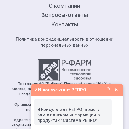
О компании
Вопросы-ответы
Контакты
Политика конфиденциальности в отношении
персональных данных
Поставщик АО "Р-Фарм". Почтовый адрес: 119421, г.
↺
×
Москва, Ленинский проспект, д.111, корп.1, этаж 5, ком.128.
ИИ-консультант РЕПРО
Владелец сайта: АО «Р-Фарм» 123154, Москва, ул.
Берзарина, д. 19, корп. 1
Организация, уполномоченная принимать претензии от
Я Консультант РЕПРО, помогу
потребителей: ООО «Р-Фарм Косметикс»
вам с поиском информации о
Тел:
+7 (495) 165 10 75
Адрес электронной почты для направления заявления о
нарушении авторских и (или) смежных прав (ч. 2 ст. 10, 149-