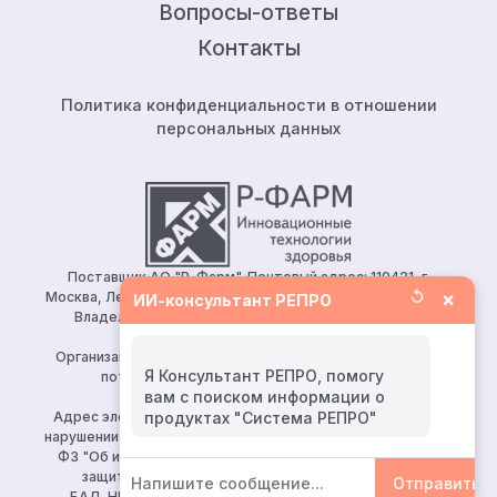
Вопросы-ответы
Контакты
Политика конфиденциальности в отношении
персональных данных
Поставщик АО "Р-Фарм". Почтовый адрес: 119421, г.
↺
×
Москва, Ленинский проспект, д.111, корп.1, этаж 5, ком.128.
ИИ-консультант РЕПРО
Владелец сайта: АО «Р-Фарм» 123154, Москва, ул.
Берзарина, д. 19, корп. 1
Организация, уполномоченная принимать претензии от
Я Консультант РЕПРО, помогу
потребителей: ООО «Р-Фарм Косметикс»
вам с поиском информации о
Тел:
+7 (495) 165 10 75
Адрес электронной почты для направления заявления о
нарушении авторских и (или) смежных прав (ч. 2 ст. 10, 149-
ФЗ "Об информации, информационных технологиях и о
защите информации")
reproapotheka@rpharm.ru
Отправить
БАД. НЕ ЯВЛЯЕТСЯ ЛЕКАРСТВЕННЫМ СРЕДСТВОМ.