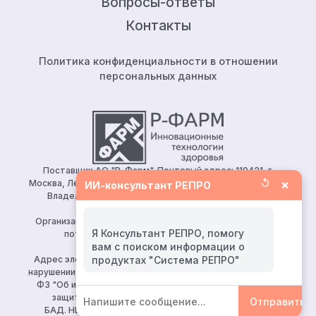
Вопросы-ответы
Контакты
Политика конфиденциальности в отношении
персональных данных
Поставщик АО "Р-Фарм". Почтовый адрес: 119421, г.
↺
×
Москва, Ленинский проспект, д.111, корп.1, этаж 5, ком.128.
ИИ-консультант РЕПРО
Владелец сайта: АО «Р-Фарм» 123154, Москва, ул.
Берзарина, д. 19, корп. 1
Организация, уполномоченная принимать претензии от
Я Консультант РЕПРО, помогу
потребителей: ООО «Р-Фарм Косметикс»
вам с поиском информации о
Тел:
+7 (495) 165 10 75
Адрес электронной почты для направления заявления о
нарушении авторских и (или) смежных прав (ч. 2 ст. 10, 149-
ФЗ "Об информации, информационных технологиях и о
защите информации")
reproapotheka@rpharm.ru
Отправить
БАД. НЕ ЯВЛЯЕТСЯ ЛЕКАРСТВЕННЫМ СРЕДСТВОМ.