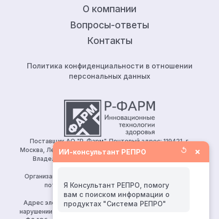
О компании
Вопросы-ответы
Контакты
Политика конфиденциальности в отношении
персональных данных
Поставщик АО "Р-Фарм". Почтовый адрес: 119421, г.
↺
×
Москва, Ленинский проспект, д.111, корп.1, этаж 5, ком.128.
ИИ-консультант РЕПРО
Владелец сайта: АО «Р-Фарм» 123154, Москва, ул.
Берзарина, д. 19, корп. 1
Организация, уполномоченная принимать претензии от
Я Консультант РЕПРО, помогу
потребителей: ООО «Р-Фарм Косметикс»
вам с поиском информации о
Тел:
+7 (495) 165 10 75
Адрес электронной почты для направления заявления о
нарушении авторских и (или) смежных прав (ч. 2 ст. 10, 149-